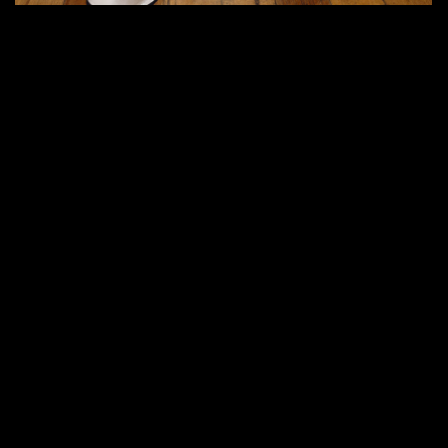
ГЛАВНАЯ
TELEGRAM
СВЯЗАТЬСЯ
ПРОЕКТЫ
INST*GRAM
+7 917 033 57 45
ОБ АГЕНТСТВЕ
WHATSAPP
ZYIKOVAEVENT@GMAIL.COM
КОНТАКТЫ
ZYIKOVA EVENT | ЗУЙКОВА ИВЕНТ
ИП ЗУЙКОВА ЮЛИЯ ГЕННАДЬЕВНА
ОГРНИП 318631300082627
ИНН 631224477069
КОНФИДЕНЦИАЛЬНОСТЬ