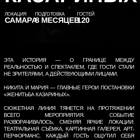
ЭТА ИСТОРИЯ — О ГРАНИЦЕ МЕЖДУ
РЕАЛЬНОСТЬЮ И СПЕКТАКЛЕМ, ГДЕ ГОСТИ СТАЛИ
НЕ ЗРИТЕЛЯМИ, А ДЕЙСТВУЮЩИМИ ЛИЦАМИ.
НИКИТА И МАРИЯ — ГЛАВНЫЕ ГЕРОИ ПОСТАНОВКИ
«ЖЕНИТЬБА КАЗАРИНЫХ».
СЮЖЕТНАЯ ЛИНИЯ ТЯНЕТСЯ НА ПРОТЯЖЕНИИ
ВСЕГО МЕРОПРИЯТИЯ. СОБЫТИЕ
РАЗВОРАЧИВАЛОСЬ, СМЕНЯЯ ЯРКИЕ ЛОКАЦИИ:
ТЕАТРАЛЬНАЯ СЪЁМКА, КАРТИННАЯ ГАЛЕРЕЯ, АРТ-
ПЕРФОРМАНС. КАЖДЫЙ ГОСТЬ ОЩУТИЛ СЕБЯ
ЧАСТЬЮ ЭТОГО ДЕЙСТВА, ЧТО СДЕЛАЛО ВЕЧЕР
АБСОЛЮТНО УНИКАЛЬНЫМ И ИНТЕРАКТИВНЫМ.
АКТ I: ГАЛЕРЕЯ ОЖИВШИХ
ФИНАЛ: ЗАЛ СТАНОВИТСЯ
ОБРАЗОВ
СЦЕНОЙ
ЕЩЕ ДО НАЧАЛА — ПОГРУЖЕНИЕ.
КАЖДЫЙ ГОСТЬ ОКАЗАЛСЯ
ГАЛЕРЕЯ КАРТИН В ДУХЕ
ПОДГОТОВЛЕННЫМ АКТЕРОМ —
РЕМБРАНДТА. НА КАЖДОМ
АВТОРСКИЕ НОМЕРА,