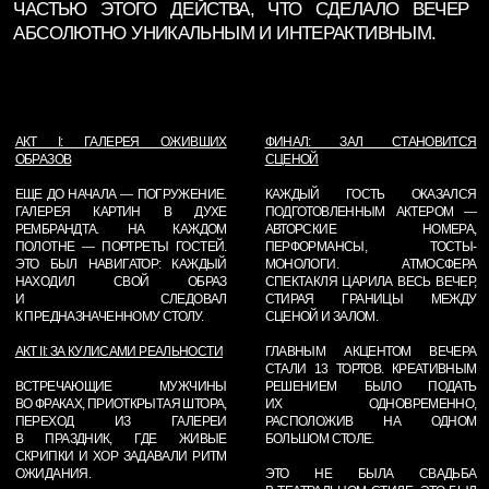
ПОЛОТНЕ — ПОРТРЕТЫ ГОСТЕЙ.
ПЕРФОРМАНСЫ, ТОСТЫ-
ЭТО БЫЛ НАВИГАТОР: КАЖДЫЙ
МОНОЛОГИ. АТМОСФЕРА
НАХОДИЛ СВОЙ ОБРАЗ
СПЕКТАКЛЯ ЦАРИЛА ВЕСЬ ВЕЧЕР,
И СЛЕДОВАЛ
СТИРАЯ ГРАНИЦЫ МЕЖДУ
К ПРЕДНАЗНАЧЕННОМУ СТОЛУ.
СЦЕНОЙ И ЗАЛОМ.
АКТ II: ЗА КУЛИСАМИ РЕАЛЬНОСТИ
ГЛАВНЫМ АКЦЕНТОМ ВЕЧЕРА
СТАЛИ 13 ТОРТОВ. КРЕАТИВНЫМ
ВСТРЕЧАЮЩИЕ МУЖЧИНЫ
РЕШЕНИЕМ БЫЛО ПОДАТЬ
ВО ФРАКАХ, ПРИОТКРЫТАЯ ШТОРА,
ИХ ОДНОВРЕМЕННО,
ПЕРЕХОД ИЗ ГАЛЕРЕИ
РАСПОЛОЖИВ НА ОДНОМ
В ПРАЗДНИК, ГДЕ ЖИВЫЕ
БОЛЬШОМ СТОЛЕ.
СКРИПКИ И ХОР ЗАДАВАЛИ РИТМ
ОЖИДАНИЯ.
ЭТО НЕ БЫЛА СВАДЬБА
В ТЕАТРАЛЬНОМ СТИЛЕ. ЭТО БЫЛ
АКТ III: ЦЕРЕМОНИЯ
ТЕАТР, ГДЕ СВАДЬБА СТАЛА
ГЛАВНЫМ ДЕЙСТВОМ.
И ВОТ МУЗЫКА ЗАМИРАЕТ. ДВЕ
БАРХАТНЫЕ КУЛИСЫ МЕДЛЕННО
РАСХОДЯТСЯ, ОТКРЫВАЯ
БОЛЬШУЮ СЦЕНУ. ДВА
СИЛУЭТА — ЖЕНИХ И НЕВЕСТА —
ДВИЖУТСЯ НАВСТРЕЧУ ДРУГ
ДРУГУ В ПРОСТРАНСТВЕ, ГДЕ
ВРЕМЯ ОСТАНОВИЛОСЬ.