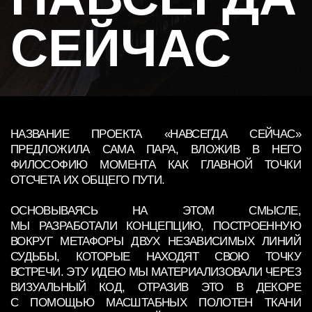
НАЗВАНИЕ ПРОЕКТА «НАВСЕГДА СЕЙЧАС»
ПРЕДЛОЖИЛА САМА ПАРА, ВЛОЖИВ В НЕГО
ФИЛОСОФИЮ МОМЕНТА КАК ГЛАВНОЙ ТОЧКИ
ОТСЧЕТА ИХ ОБЩЕГО ПУТИ.
ОСНОВЫВАЯСЬ НА ЭТОМ СМЫСЛЕ,
МЫ РАЗРАБОТАЛИ КОНЦЕПЦИЮ, ПОСТРОЕННУЮ
ВОКРУГ МЕТАФОРЫ ДВУХ НЕЗАВИСИМЫХ ЛИНИЙ
СУДЬБЫ, КОТОРЫЕ НАХОДЯТ СВОЮ ТОЧКУ
ВСТРЕЧИ. ЭТУ ИДЕЮ МЫ МАТЕРИАЛИЗОВАЛИ ЧЕРЕЗ
ВИЗУАЛЬНЫЙ КОД, ОТРАЗИВ ЭТО В ДЕКОРЕ
С ПОМОЩЬЮ МАСШТАБНЫХ ПОЛОТЕН ТКАНИ
И ТЕХНИЧЕСКИХ РЕШЕНИЙ, ВИЗУАЛЬНО СОЕДИНИВ
ДВЕ ИСТОРИИ.
ЭТОТ ПРОЕКТ ДОКАЗАЛ, ЧТО ДЛЯ СОЗДАНИЯ
ГЛУБОКОЙ АТМОСФЕРЫ НЕ НУЖНЫ ИЗЛИШЕСТВА.
ДОСТАТОЧНО ЧЕТКОЙ ИДЕИ, ИГРЫ СВЕТА
И ВНИМАНИЯ К ДЕТАЛЯМ, ЧТОБЫ ПОДЧЕРКНУТЬ
ИСТОРИЮ ЛЮБВИ, КОТОРАЯ ПРОИСХОДИТ ЗДЕСЬ
И СЕЙЧАС.