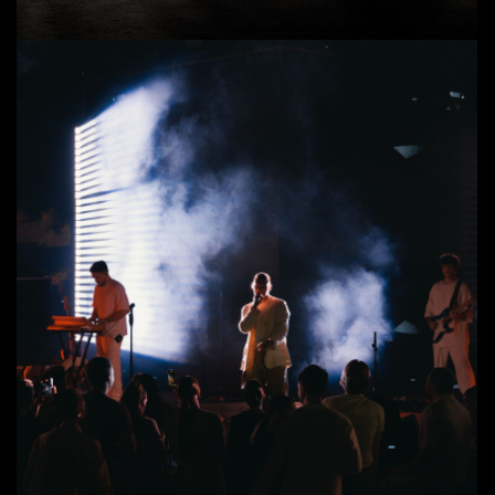
ГЛАВНАЯ
TELEGRAM
СВЯЗАТЬСЯ
ПРОЕКТЫ
INST*GRAM
+7 917 033 57 45
ОБ АГЕНТСТВЕ
WHATSAPP
ZYIKOVAEVENT@GMAIL.COM
КОНТАКТЫ
ZYIKOVA EVENT | ЗУЙКОВА ИВЕНТ
ИП ЗУЙКОВА ЮЛИЯ ГЕННАДЬЕВНА
ОГРНИП 318631300082627
ИНН 631224477069
КОНФИДЕНЦИАЛЬНОСТЬ
РАЗРАБОТКА САЙТА