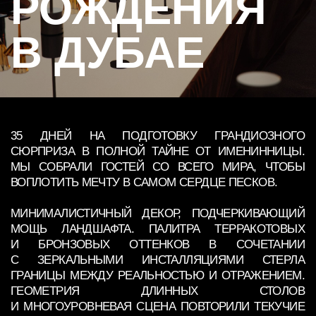
35 ДНЕЙ НА ПОДГОТОВКУ ГРАНДИОЗНОГО
СЮРПРИЗА В ПОЛНОЙ ТАЙНЕ ОТ ИМЕНИННИЦЫ.
МЫ СОБРАЛИ ГОСТЕЙ СО ВСЕГО МИРА, ЧТОБЫ
ВОПЛОТИТЬ МЕЧТУ В САМОМ СЕРДЦЕ ПЕСКОВ.
МИНИМАЛИСТИЧНЫЙ ДЕКОР, ПОДЧЕРКИВАЮЩИЙ
МОЩЬ ЛАНДШАФТА. ПАЛИТРА ТЕРРАКОТОВЫХ
И БРОНЗОВЫХ ОТТЕНКОВ В СОЧЕТАНИИ
С ЗЕРКАЛЬНЫМИ ИНСТАЛЛЯЦИЯМИ СТЕРЛА
ГРАНИЦЫ МЕЖДУ РЕАЛЬНОСТЬЮ И ОТРАЖЕНИЕМ.
ГЕОМЕТРИЯ ДЛИННЫХ СТОЛОВ
И МНОГОУРОВНЕВАЯ СЦЕНА ПОВТОРИЛИ ТЕКУЧИЕ
ЛИНИИ ПЕСЧАНЫХ ДЮН, СОЗДАВАЯ ЭФФЕКТ
ПАРЕНИЯ.
КУЛЬМИНАЦИЕЙ ВЕЧЕРА СТАЛО ПОЯВЛЕНИЕ L’ONE.
СЮРПРИЗ ОТ МУЖА СТАЛ ЖИВЫМ САУНДТРЕКОМ
ИХ ЛИЧНОЙ ИСТОРИИ, НАПОЛНИВ ПУСТЫНЮ
МОЩНОЙ ЭНЕРГИЕЙ И АБСОЛЮТНЫМ СЧАСТЬЕМ.